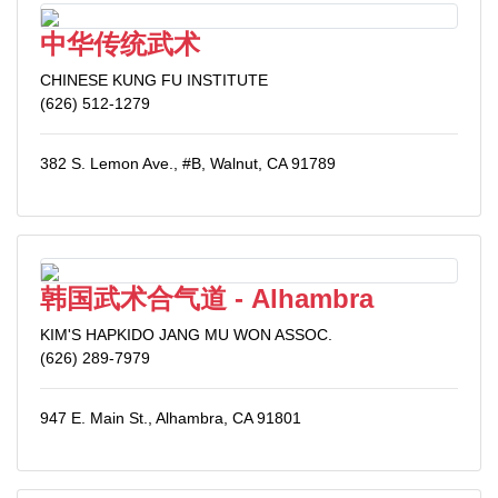
中华传统武术
CHINESE KUNG FU INSTITUTE
(626) 512-1279
382 S. Lemon Ave., #B, Walnut, CA 91789
韩国武术合气道 - Alhambra
KIM'S HAPKIDO JANG MU WON ASSOC.
(626) 289-7979
947 E. Main St., Alhambra, CA 91801