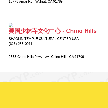
18778 Amar Rd., Walnut, CA 91789
美国少林寺文化中心 - Chino Hills
SHAOLIN TEMPLE CULTURAL CENTER USA
(626) 283-0011
2553 Chino Hills Pkwy., #A, Chino Hills, CA 91709