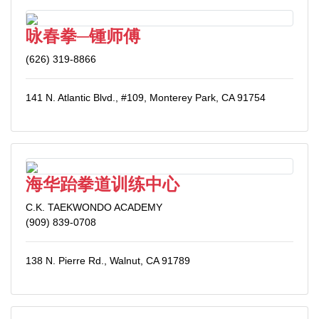
咏春拳─锺师傅
(626) 319-8866
141 N. Atlantic Blvd., #109, Monterey Park, CA 91754
海华跆拳道训练中心
C.K. TAEKWONDO ACADEMY
(909) 839-0708
138 N. Pierre Rd., Walnut, CA 91789