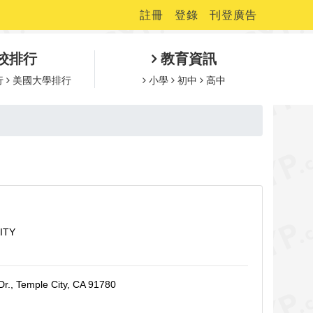
註冊
登錄
刊登廣告
校排行
教育資訊
行
美國大學排行
小學
初中
高中
ITY
r., Temple City, CA 91780