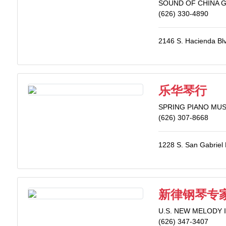
SOUND OF CHINA 
(626) 330-4890
2146 S. Hacienda Bl
乐华琴行
SPRING PIANO MUS
(626) 307-8668
1228 S. San Gabriel 
新律钢琴专
U.S. NEW MELODY 
(626) 347-3407