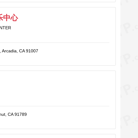
乐中心
ENTER
, Arcadia, CA 91007
lnut, CA 91789