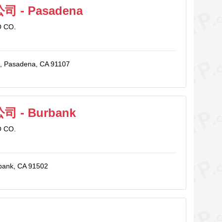
 - Pasadena
 CO.
d., Pasadena, CA 91107
 - Burbank
 CO.
rbank, CA 91502