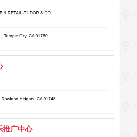
 & RETAIL-TUDOR & CO.
., Temple City, CA 91780
心
, Rowland Heights, CA 91748
乐推广中心