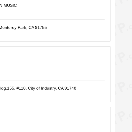
N MUSIC
 Monterey Park, CA 91755
ldg.155, #110, City of Industry, CA 91748