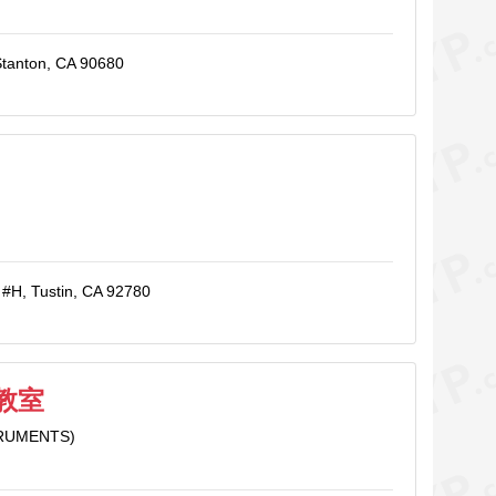
Stanton, CA 90680
 #H, Tustin, CA 92780
教室
TRUMENTS)