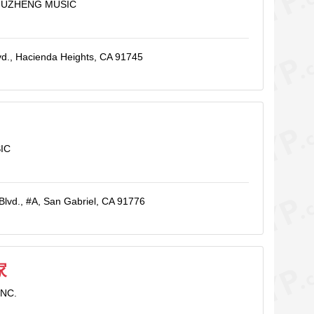
GUZHENG MUSIC
vd., Hacienda Heights, CA 91745
IC
Blvd., #A, San Gabriel, CA 91776
家
INC.