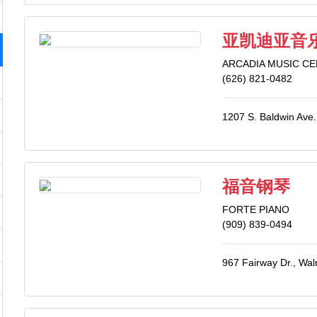
亚凯迪亚音
ARCADIA MUSIC C
(626) 821-0482
1207 S. Baldwin Ave.
福音钢琴
FORTE PIANO
(909) 839-0494
967 Fairway Dr., Wa