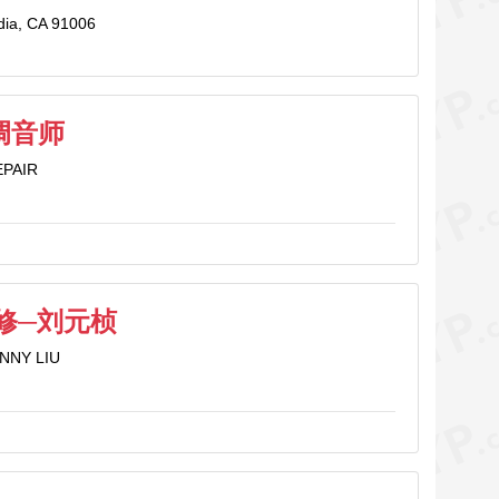
adia, CA 91006
调音师
EPAIR
修─刘元桢
NNY LIU