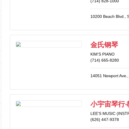
(714) 828-1000
10200 Beach Blvd., 
金氏钢琴
KIM'S PIANO
(714) 665-8280
14051 Newport Ave.,
小宇宙琴行‧
LEE'S MUSIC (INS
(626) 447-9378