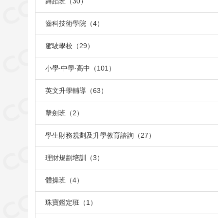
舞蹈班（30）
齒科技術學院（4）
駕駛學校（29）
小學‧中學‧高中（101）
英文升學輔導（63）
擊劍班（2）
學生財務規劃及升學教育諮詢（27）
理財規劃培訓（3）
體操班（4）
珠寶鑑定班（1）