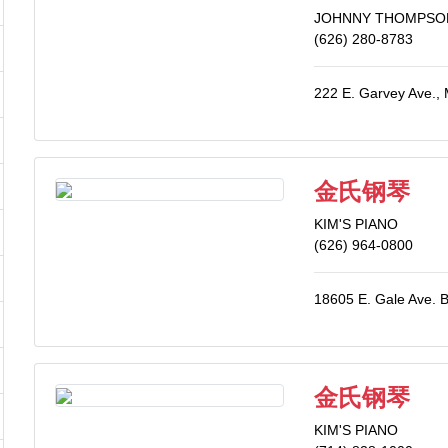
JOHNNY THOMPSO
(626) 280-8783
222 E. Garvey Ave.,
金氏钢琴
KIM'S PIANO
(626) 964-0800
18605 E. Gale Ave. B
金氏钢琴
KIM'S PIANO