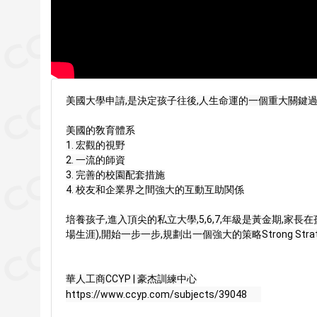
美國大學申請,是決定孩子往後,人生命運的一個重大關鍵過
美國的敎育體系

1. 宏觀的視野

2. 一流的師資

3. 完善的校園配套措施

4. 校友和企業界之間強大的互動互助関係

培養孩子,進入頂尖的私立大學,5,6,7,年級是黃金期,
場生涯),開始一步一步,規劃出一個強大的策略Strong Stra
https://www.ccyp.com/subjects/39048