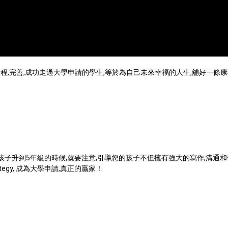
程,完善,成功走過大學申請的學生,等於為自己未來幸福的人生,舖好一條康
家長在孩子升到5年級的時候,就要注意,引導您的孩子不但擁有強大的寫作,溝
tegy, 成為大學申請,真正的贏家！
