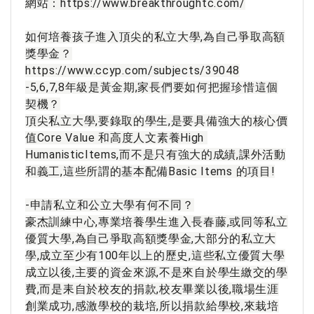
網站：https://www.breakthroughtc.com/

如何培養孩子進入頂尖的私立大學,為自己爭取高額
獎學金？

https://www.ccyp.com/subjects/39048

-5,6,7,8年級是黃金期,家長們要如何把握珍惜這個
契機？

頂尖私立大學,要錄取的學生,是要具備強大的核心價
值Core Value 和高度人文素養High 
HumanisticItems,而不是只有強大的成績,課外活動
和義工,這些所謂的基本配備Basic Items 的項目!

-申請私立和公立大學有何不同？

豪杰訓練中心,專業培養學生進入長春藤,或同等私立
優質大學,為自己爭取高額獎學金,大部分的私立大
學,成立至少有100年以上的歷史,這些私立優質大學
成立以後,主要的資金來源,不是來自於學生繳交的學
費,而是耒自於校友的捐款,校友畢業以後,職場生涯
創業成功,感激學校的栽培,所以捐款給學校,來栽培