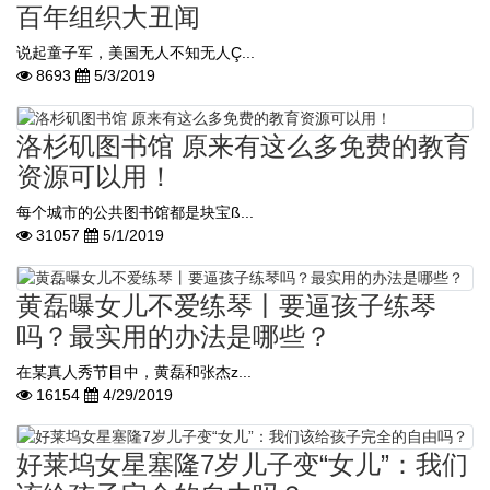
百年组织大丑闻
说起童子军，美国无人不知无人Ç...
8693
5/3/2019
洛杉矶图书馆 原来有这么多免费的教育
资源可以用！
每个城市的公共图书馆都是块宝ß...
31057
5/1/2019
黄磊曝女儿不爱练琴丨要逼孩子练琴
吗？最实用的办法是哪些？
在某真人秀节目中，黄磊和张杰z...
16154
4/29/2019
好莱坞女星塞隆7岁儿子变“女儿”：我们