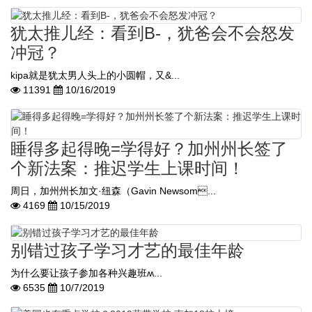
犹太推儿经：看到B-，犹爸会不会怒发
冲冠？
kipa就是犹太男人头上的小圆帽，又&...
11391
10/16/2019
睡得多起得晚=学得好？加州州长签了
个新法案：推迟学生上课时间！
周日，加州州长加文·纽森（Gavin Newsom...
4169
10/15/2019
别错过孩子学习才艺的最佳年龄
为什么要让孩子参加各种兴趣班ʍ...
6535
10/7/2019