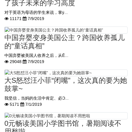
了孩子未来的学习高度
对于英语为母语的学生来说，掌ÿ...
11171
7/9/2019
中国弃婴变身美国公主？跨国收养孤儿
的“童话真相”
中国弃婴被美国人收养之后，从Ē...
29048
7/9/2019
大S怒怼汪小菲“闭嘴”，这次真的要为她
鼓掌~
我坚信，当妈的生活中肯定、必Ɔ...
5171
7/1/2019
0元畅读美国小学图书馆，暑期阅读不
用愁啦