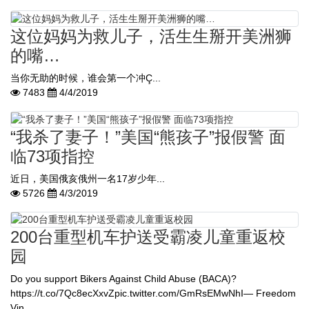
这位妈妈为救儿子，活生生掰开美洲狮
的嘴…
当你无助的时候，谁会第一个冲Ç...
7483
4/4/2019
“我杀了妻子！”美国“熊孩子”报假警 面
临73项指控
近日，美国俄亥俄州一名17岁少年...
5726
4/3/2019
200台重型机车护送受霸凌儿童重返校
园
Do you support Bikers Against Child Abuse (BACA)?
https://t.co/7Qc8ecXxvZpic.twitter.com/GmRsEMwNhI— Freedom
Vin...