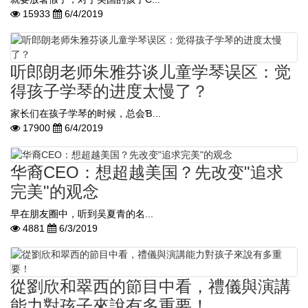
15933
6/4/2019
听郎朗老师朱雅芬谈儿童学琴误区：觉
得孩子学琴的进度太慢了？
家长们在孩子学琴的时候，总会Ɓ...
17900
6/4/2019
华裔CEO：想超越美国？先改变"追求
完美"的观念
早在朋友圈中，听到吴夏青的名...
4881
6/3/2019
從劉欣和翠西的節目中看，禮儀與演講
能力對孩子來說有多重要！