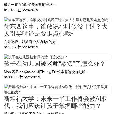
最近一直在“跪求”美国政府严格...
5138
5/28/2019
偷东西这事，谁敢说小时候没干过？大
人引导时还是要走点心哦~
在外吃饭，邻桌有个大约4岁的男...
9537
5/23/2019
孩子在幼儿园被老师“欺负”了怎么办？
Mon.养Tues.学Wed.团Thur.思Fri.悟常爸这次远赴哈...
11638
5/22/2019
斯坦福大学：未来一半工作将会被AI取
代，我们应该让孩子掌握哪些能力？