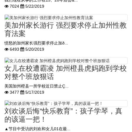
我们现在从事的工作在15、20年后会&...
7024
5/22/2019
美加州家长游行 强烈要求停止加州性教
育法案
愤怒的加州家长强烈要求停止加ð...
6493
5/20/2019
女儿在校遭霸凌 加州橙县虎妈跑到学校
对整个班放狠话
美国加州橙县一所学校近日禁止Ç...
3477
5/17/2019
刘欢谈后悔“快乐教育”：孩子学琴，真
的该逼一把！
▲节目中受访的刘欢和女儿01在最...