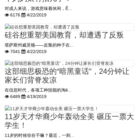
对成人来说，游戏意味着休闲，Ê...
6176
4/22/2019
硅谷想重塑美国教育，却遭遇了反叛
堪萨斯州威灵顿——反叛的种子在...
7041
4/22/2019
这部细思极恐的“暗黑童话”，24分钟让
家长们背脊发凉
在信息时代，各项工种技能的淘ĕ...
6489
4/19/2019
11岁天才华裔少年轰动全美 碾压一票大
学生！
11岁的时候你在干嘛？最近，一则...