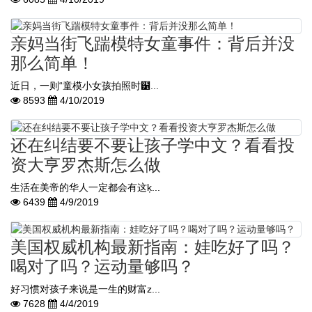
亲妈当街飞踹模特女童事件：背后并没
那么简单！
近日，一则“童模小女孩拍照时๱...
8593
4/10/2019
还在纠结要不要让孩子学中文？看看投
资大亨罗杰斯怎么做
生活在美帝的华人一定都会有这ķ...
6439
4/9/2019
美国权威机构最新指南：娃吃好了吗？
喝对了吗？运动量够吗？
好习惯对孩子来说是一生的财富z...
7628
4/4/2019