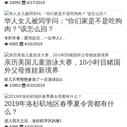
10092
4/17/2019
华人女儿被同学问：“你们家是不是吃狗
肉？”该怎么回？
专栏作者：星河近日，一位华人ć...
6955
4/16/2019
亲历美国儿童游泳大赛，10小时目睹国
外父母推娃新境界
前几天带憨憨参加了一次游泳比ũ...
13953
4/15/2019
2019年洛杉矶地区春季夏令营都有什
么？
进入四月之后，洛杉矶学区的春Í...
6085
4/10/2019