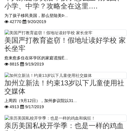
小学、中学？攻略全在这里….
为了孩子移民美国，那么登陆美Þ...
42770
9/20/2019
美国严打教育盗窃！假地址读好学校 家
长坐牢
愈来愈多住在坏学区的家庭谎报Ë...
8815
9/19/2019
加州立新法！约束13岁以下儿童使用社
交媒体
上周四（9月12日），加州参议院以31...
4913
9/17/2019
亲历美国私校开学季：也是一样的鸡血