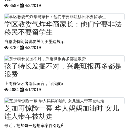
8599
4/3/2019
学区教委气炸华裔家长：他们宁要非法
移民不要留学生
当总统特朗普说要关闭美墨边境ą...
3782
4/3/2019
孩子特长发掘不对，兴趣班报再多都是
浪费
上周有位读者给我留言，问我孩é...
4684
4/1/2019
芝加哥惊险一幕 华人妈妈加油时 女儿
连人带车被劫走
最近，芝加哥一起劫车案件引起É...