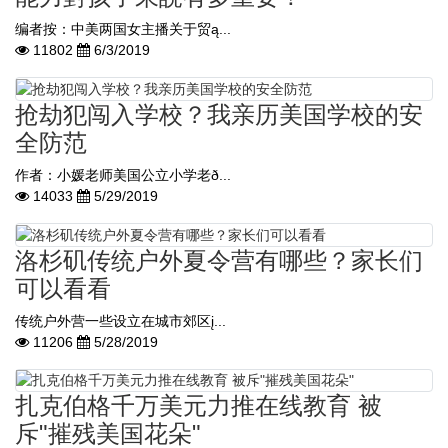
编者按：中美两国女主播关于贸ą...
11802
6/3/2019
抢劫犯闯入学校？我亲历美国学校的安
全防范
作者：小媛老师美国公立小学老ð...
14033
5/29/2019
洛杉矶传统户外夏令营有哪些？家长们
可以看看
传统户外营一些设立在城市郊区į...
11206
5/28/2019
扎克伯格千万美元力推在线教育 被
斥"摧残美国花朵"