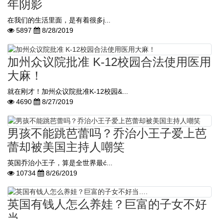
年阴影
在我们的生活里面，是有着很多į...
5897
8/28/2019
加州众议院批准 K-12校园合法使用医用
大麻！
就在刚才！加州众议院批准K-12校园&...
4690
8/27/2019
男孩不能跳芭蕾吗？乔治小王子爱上芭
蕾却被美国主持人嘲笑
英国乔治小王子，算是全世界最ć...
10734
8/26/2019
英国有钱人怎么养娃？巨富的子女不好
当….