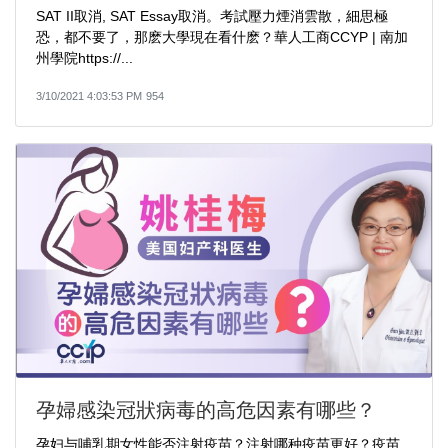
SAT II取消, SAT Essay取消。考試壓力煙消雲散，細思極
恐，都不要了，那麽大學現在看什麽？華人工商CCYP | 南加
州學院https://...
3/10/2021 4:03:53 PM
954
孕婦感染冠狀病毒的高危因素有哪些？
孕妇与哺乳期女性能否注射疫苗？注射哪种疫苗更好？疫苗