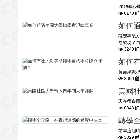
2019年秋
6179
如何
確定專業
然發現了自
3240
如何
你如果覺得
2806
美國
現在很多同
6848
轉學
前年這個時
3829