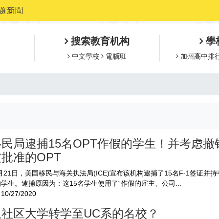
題新聞
搜索教育机构
學
中文學校
電腦班
加州高中排
民局逮捕15名OPT作假的学生！并考虑撤
批准的OPT
10月21日，美国移民与海关执法局(ICE)宣布该机构逮捕了15名F-1签证并
的学生。逮捕原因为：这15名学生使用了“作假的雇主、公司...
10/27/2020
从社区大学转学至UC系的名校？