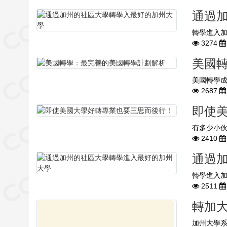
通過
轉學進入加
3274
美國
​ 美國轉學
2687
即使
​ 有多少小
2410
通過
轉學進入加
2511
轉加大
加州大學系統