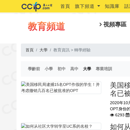
首頁
旗下頻道
知識庫
話
教育頻道
視頻專區
首頁
大學
教育資訊 > 轉學經驗
(current)
(current)
(current)
(current)
(current)
(current)
學齡前
小學
初中
高中
大學
專業培訓
美国移
名已被
2020年
OPT身份
6293
如何