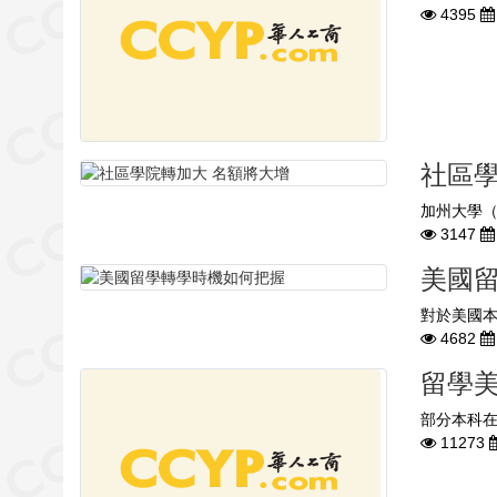
4395
社區學
加州大學（
3147
美國
對於美國本
4682
留學
部分本科在
11273