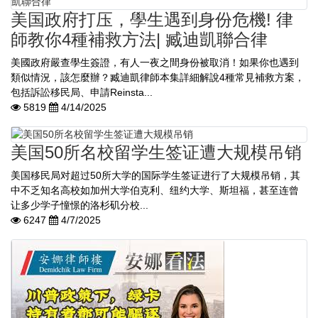
美国政府打压，學生遇到身份危機! 律
師教你4種補救方法| 臧迪凱聯合律
美國政府嚴查學生簽證，有人一夜之間身份被取消！如果你也遇到
類似情況，該怎麼辦？臧迪凱律師本集詳細解說4種常見補救方案，
包括訴訟移民局、申請Reinsta...
5819
4/14/2025
美国50所名校留学生签证遭大规模吊销
美国移民局对超过50所大学的国际学生签证进行了大规模吊销，其
中不乏知名高校如加州大学伯克利、纽约大学、斯坦福，甚至连曾
让多少学子憧憬的洛杉矶分校...
6247
4/7/2025