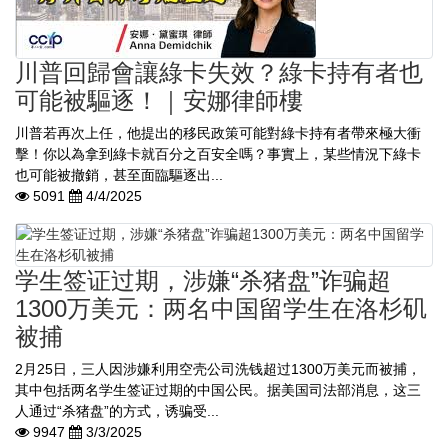
川普回歸會讓綠卡失效？綠卡持有者也
可能被驅逐！｜安娜律師樓
川普若再次上任，他提出的移民政策可能對綠卡持有者帶來極大衝
擊！你以為拿到綠卡就百分之百安全嗎？事實上，某些情況下綠卡
也可能被撤銷，甚至面臨驅逐出...
5091
4/4/2025
学生签证过期，涉嫌“杀猪盘”诈骗超
1300万美元：两名中国留学生在洛杉矶
被捕
2月25日，三人因涉嫌利用空壳公司洗钱超过1300万美元而被捕，
其中包括两名学生签证过期的中国公民。据美国司法部消息，这三
人通过“杀猪盘”的方式，诱骗受...
9947
3/3/2025