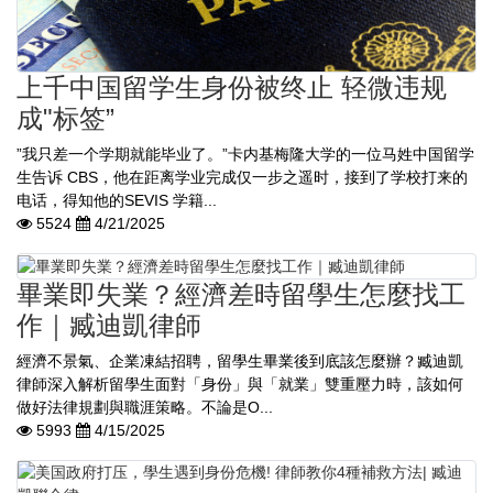
上千中国留学生身份被终止 轻微违规
成"标签”
”我只差一个学期就能毕业了。”卡内基梅隆大学的一位马姓中国留学
生告诉 CBS，他在距离学业完成仅一步之遥时，接到了学校打来的
电话，得知他的SEVIS 学籍...
5524
4/21/2025
畢業即失業？經濟差時留學生怎麼找工
作｜臧迪凱律師
經濟不景氣、企業凍結招聘，留學生畢業後到底該怎麼辦？臧迪凱
律師深入解析留學生面對「身份」與「就業」雙重壓力時，該如何
做好法律規劃與職涯策略。不論是O...
5993
4/15/2025