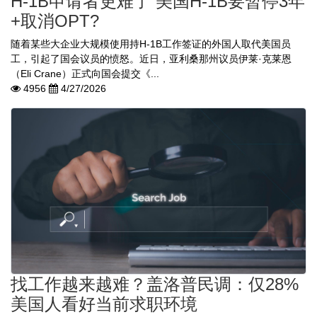
H-1B申请者更难了 美国H-1B要暂停3年
+取消OPT?
随着某些大企业大规模使用持H-1B工作签证的外国人取代美国员
工，引起了国会议员的愤怒。近日，亚利桑那州议员伊莱·克莱恩
（Eli Crane）正式向国会提交《...
4956
4/27/2026
找工作越来越难？盖洛普民调：仅28%
美国人看好当前求职环境