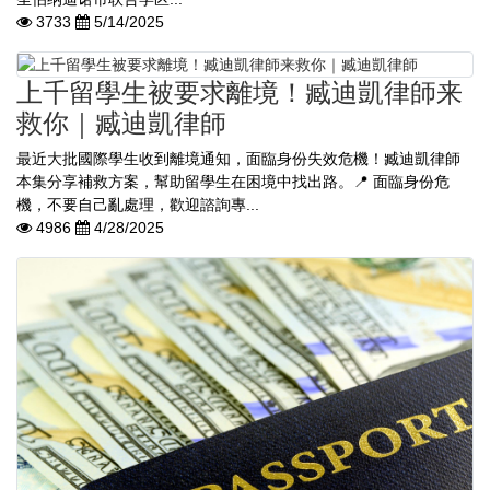
3733
5/14/2025
上千留學生被要求離境！臧迪凱律師来
救你｜臧迪凱律師
最近大批國際學生收到離境通知，面臨身份失效危機！臧迪凱律師
本集分享補救方案，幫助留學生在困境中找出路。📍 面臨身份危
機，不要自己亂處理，歡迎諮詢專...
4986
4/28/2025