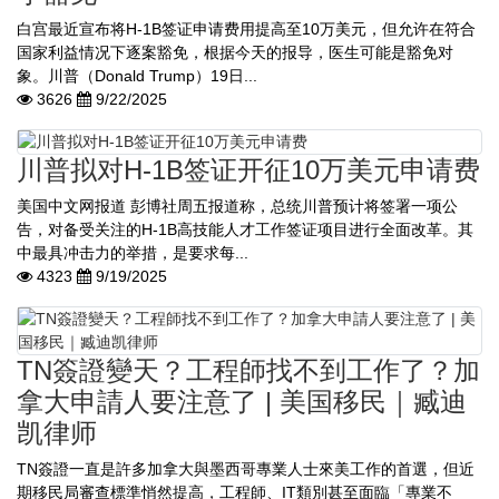
白宫最近宣布将H-1B签证申请费用提高至10万美元，但允许在符合
国家利益情况下逐案豁免，根据今天的报导，医生可能是豁免对
象。川普（Donald Trump）19日...
3626
9/22/2025
川普拟对H-1B签证开征10万美元申请费
美国中文网报道 彭博社周五报道称，总统川普预计将签署一项公
告，对备受关注的H-1B高技能人才工作签证项目进行全面改革。其
中最具冲击力的举措，是要求每...
4323
9/19/2025
TN簽證變天？工程師找不到工作了？加
拿大申請人要注意了 | 美国移民｜臧迪
凯律师
TN簽證一直是許多加拿大與墨西哥專業人士來美工作的首選，但近
期移民局審查標準悄然提高，工程師、IT類別甚至面臨「專業不