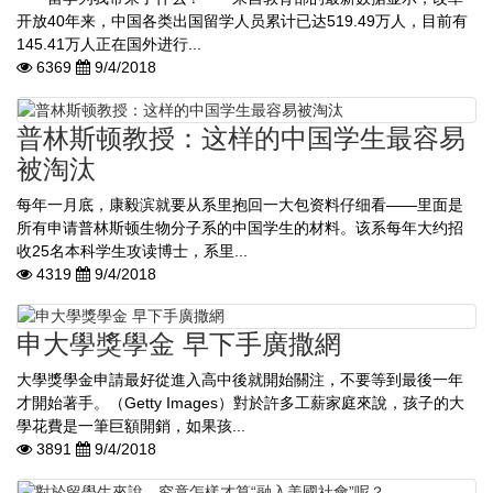
开放40年来，中国各类出国留学人员累计已达519.49万人，目前有
145.41万人正在国外进行...
6369
9/4/2018
普林斯顿教授：这样的中国学生最容易
被淘汰
每年一月底，康毅滨就要从系里抱回一大包资料仔细看——里面是
所有申请普林斯顿生物分子系的中国学生的材料。该系每年大约招
收25名本科学生攻读博士，系里...
4319
9/4/2018
申大學獎學金 早下手廣撒網
大學獎學金申請最好從進入高中後就開始關注，不要等到最後一年
才開始著手。（Getty Images）對於許多工薪家庭來說，孩子的大
學花費是一筆巨額開銷，如果孩...
3891
9/4/2018