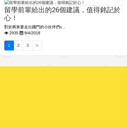
留學前輩給出的26個建議，值得銘記於
心！
對於將來要走出國門的小伙伴們ʌ...
2935
9/4/2018
1
2
3
>