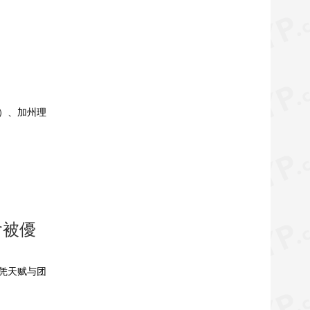
T）、加州理
會被優
凭天赋与团