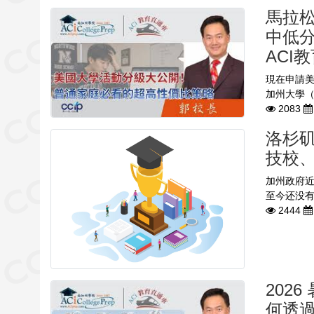
馬拉
中低分
ACI
現在申請美
加州大學（
2083
洛杉矶
技校
加州政府近
至今还没有
2444
202
何透過