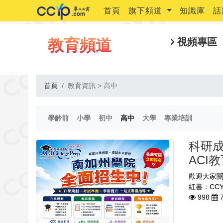
首頁
旗下頻道
知識庫
話
教育頻道
視頻專區
首頁
教育資訊 > 高中
(current)
(current)
(current)
(current)
(current)
(current)
學齡前
小學
初中
高中
大學
專業培訓
科研
ACI
歡迎大家關
紅書：CCY
998
7