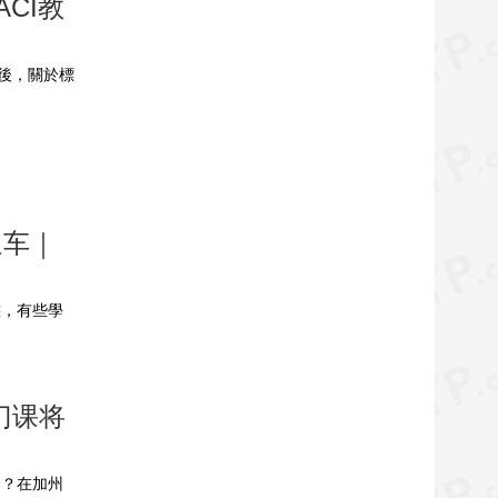
CI教
準後，關於標
通车｜
態，有些學
门课将
容？在加州