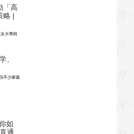
動「高
略 |
頂尖大學與
大学、
但不少家庭
教你如
育直通