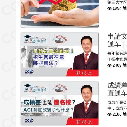
第三大学区——F
1954
申請文
通车 
每年都有
了招生官最
2489
成績差
直通车
成绩全是
中，成绩不
2186