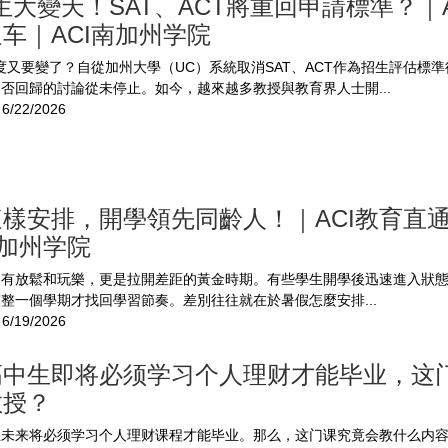
生大變天！SAT、ACT將重回申請標準？｜A
车｜ACI南加州学院
度又要變了？自從加州大學（UC）系統取消SAT、ACT作為招生評估標
否回歸的討論從未停止。如今，越來越多教授與教育界人士開...
6/22/2026
樣安排，開學領先同齡人！｜ACI教育直
南加州学院
只有放鬆和玩樂，更是拉開差距的黃金時期。有些學生開學後迅速進入狀
整一個學期才找回學習節奏。差別往往就在於暑假怎麼安排...
6/19/2026
高中生即将必须学习个人理财才能毕业，这
教授？
生未来将必须学习个人理财课程才能毕业。那么，这门课究竟会教什么内