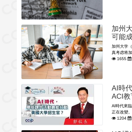
加州大
可能
加州大学（
真考虑将加州
1655
AI
ACI
AI時代來
正在改變。
1204