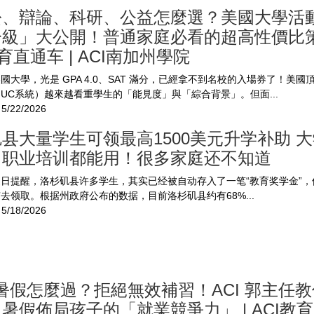
松、辯論、科研、公益怎麼選？美國大學活
級」大公開！普通家庭必看的超高性價比策
教育直通车 | ACI南加州學院
國大學，光是 GPA 4.0、SAT 滿分，已經拿不到名校的入場券了！美國
UC系統）越來越看重學生的「能見度」與「綜合背景」。但面...
5/22/2026
县大量学生可领最高1500美元升学补助 
、职业培训都能用！很多家庭还不知道
日提醒，洛杉矶县许多学生，其实已经被自动存入了一笔“教育奖学金”，
去领取。根据州政府公布的数据，目前洛杉矶县约有68%...
5/18/2026
6 暑假怎麼過？拒絕無效補習！ACI 郭主任
暑假佈局孩子的「就業競爭力」 | ACI教