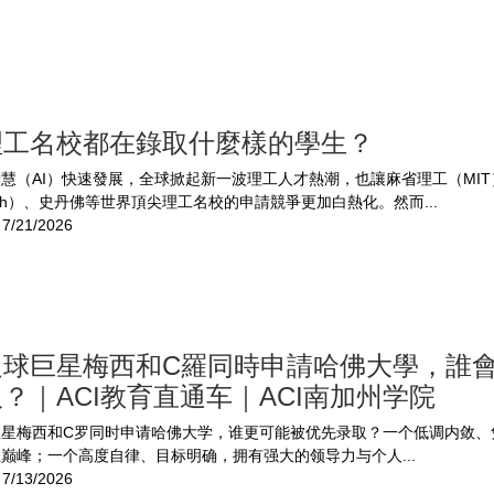
理工名校都在錄取什麼樣的學生？
慧（AI）快速發展，全球掀起新一波理工人才熱潮，也讓麻省理工（MI
tech）、史丹佛等世界頂尖理工名校的申請競爭更加白熱化。然而...
7/21/2026
足球巨星梅西和C羅同時申請哈佛大學，誰
？｜ACI教育直通车｜ACI南加州学院
巨星梅西和C罗同时申请哈佛大学，谁更可能被优先录取？一个低调内敛、
巅峰；一个高度自律、目标明确，拥有强大的领导力与个人...
7/13/2026