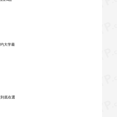
纽约大学最
校到底在選