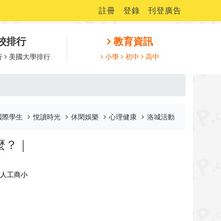
註冊
登錄
刊登廣告
校排行
教育資訊
行
美國大學排行
小學
初中
高中
國際學生
悅讀時光
休閑娛樂
心理健康
洛城活動
麼？｜
華人工商小