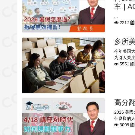
车 | 
...
2217
多所
今年美国
为引人关注
5551
高分翻
2026 
什麼樣的人
3009