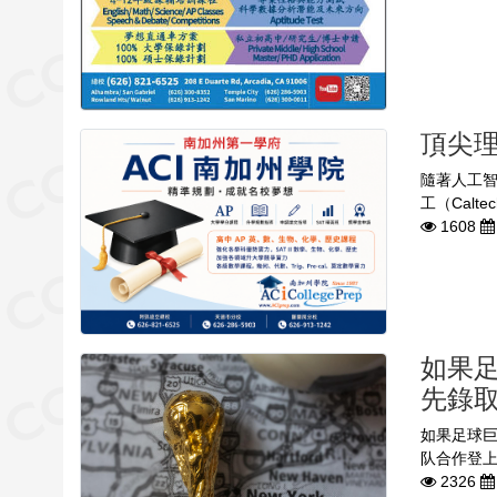
頂尖
隨著人工智
工（Cal
1608
如果
先錄取
如果足球
队合作登上
2326