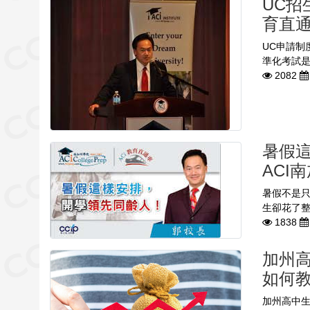
UC招
育直通
UC申請制
準化考試是
2082
暑假這
ACI
暑假不是
生卻花了整
1838
加州
如何
加州高中