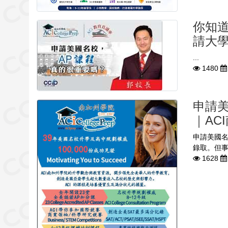
你知道
請大學
...
1480
申請美
｜AC
申請美國名
錄取。但事
1628