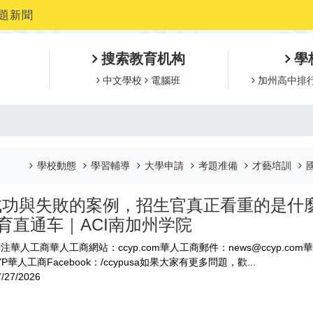
題新聞
搜索教育机构
學
中文學校
電腦班
加州高中排
學校動態
學習輔導
大學申請
考題准備
才藝培訓
成功與失敗的案例，招生官真正看重的是什
教育直通车｜ACI南加州学院
注華人工商華人工商網站：ccyp.com華人工商郵件：news@ccyp.com
P華人工商Facebook：/ccypusa如果大家有更多問題，歡...
/27/2026