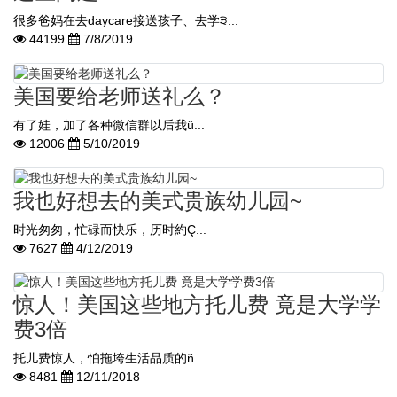
很多爸妈在去daycare接送孩子、去学੩...
44199
7/8/2019
美国要给老师送礼么？
有了娃，加了各种微信群以后我û...
12006
5/10/2019
我也好想去的美式贵族幼儿园~
时光匆匆，忙碌而快乐，历时約Ç...
7627
4/12/2019
惊人！美国这些地方托儿费 竟是大学学
费3倍
托儿费惊人，怕拖垮生活品质的ñ...
8481
12/11/2018