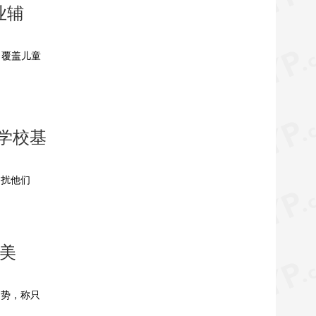
业辅
推出覆盖儿童
学校基
困扰他们
万美
造势，称只