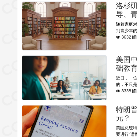
洛杉矶
导、
随着家庭对
到青少年的
3632
美国
础教育
近日，一
的，不只是
3338
特朗普
元？
美国总统特
要进行“适