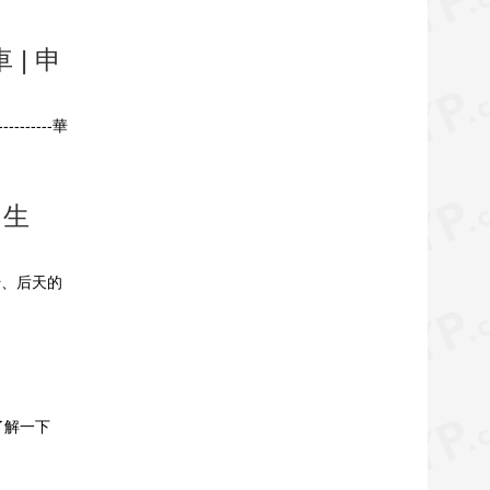
| 申
-------華
出生
传、后天的
了解一下