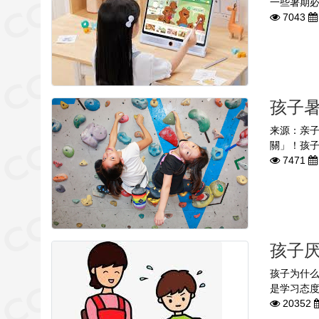
一些暑期必
7043
孩子
来源：亲
關」！孩子
7471
孩子
孩子为什
是学习态度
20352