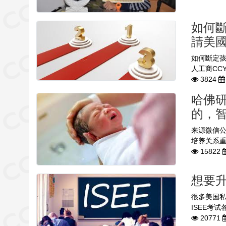
如何斷
請美
如何斷定孩子應不
人工商CCYP
3824
哈佛研
的，
来源微信
培养关系重
15822
想要升
很多美国私
ISEE考
20771