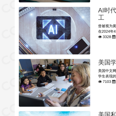
AI
工
曾被视为
在2024
3328
美国学
美国中文
学生表现的
7103
美国