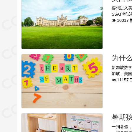
要想进入
SSAT考
10017
为什
新加坡数
加坡，美国
11157
暑期
一到暑假，