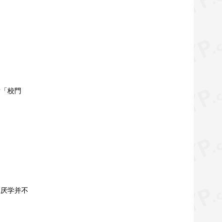
對「校門
？厌学并不