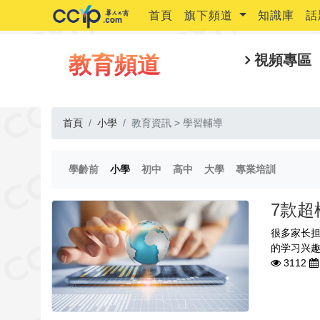
首頁
旗下頻道
知識庫
話
教育頻道
視頻專區
首頁
小學
教育資訊 > 學習輔導
(current)
(current)
(current)
(current)
(current)
(current)
學齡前
小學
初中
高中
大學
專業培訓
7款超
很多家长担
的学习兴趣
3112