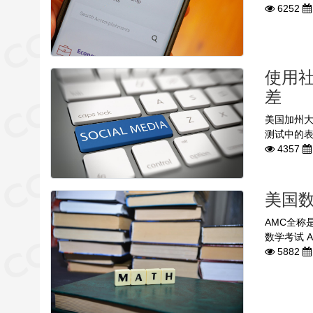
6252
使用
差
美国加州
测试中的表
4357
美国数
AMC全称是 
数学考试 Amer
5882