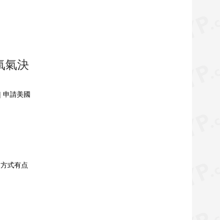
氧氣決
| 申請美國
场方式有点