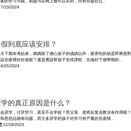
备的学习书籍。刷题书在网上都可以买到，但有些题目过...
7/23/2024
暑假到底应该安排？
子天下期末考結束，媽媽除了擔心孩子的成績以外，最害怕的就是即將面
該在家裡好好放鬆？還是應該幫孩子安排課程，先做好下個學期的...
6/25/2024
厌学的真正原因是什么？
么会厌学，讨厌学习，甚至不去学校？而父母、老师反复说教没有作用呢
和思想品德有问题，而大多厌学的孩子对学习有严重的负面情...
12/18/2023