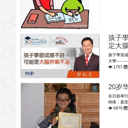
孩子
定大腦
孩子學習成
大學--------
1757
20
在日前举
特殊，甚至
5870