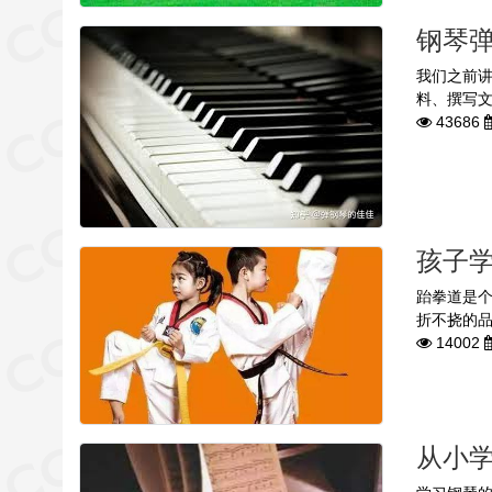
钢琴
我们之前
料、撰写文
43686
孩子
跆拳道是
折不挠的品
14002
从小