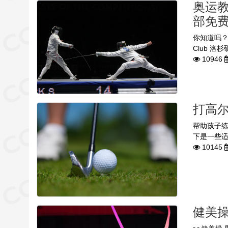
奥运
部免
你知道吗？在
Club 
10946
打高尔
帮助孩子
下是一些适
10145
健美