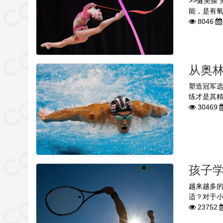
>>健美操
能，是有氧
8046
从奥
塑造冠军
练才是其精
30469
孩子
越来越多
适？对于小
23752