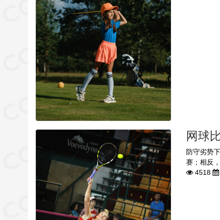
网球比
防守劣势
赛；相反，
4518