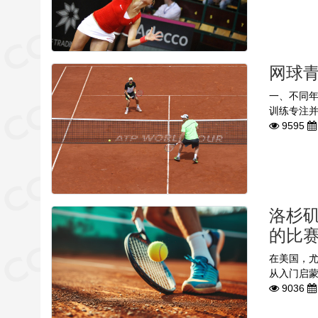
网球
一、不同年
训练专注并
9595
洛杉
的比
在美国，尤
从入门启蒙
9036