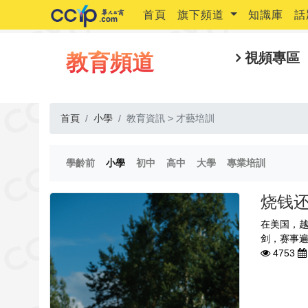
首頁
旗下頻道
知識庫
話
教育頻道
視頻專區
首頁
小學
教育資訊 > 才藝培訓
(current)
(current)
(current)
(current)
(current)
(current)
學齡前
小學
初中
高中
大學
專業培訓
烧钱还
在美国，越
剑，赛事遍
4753