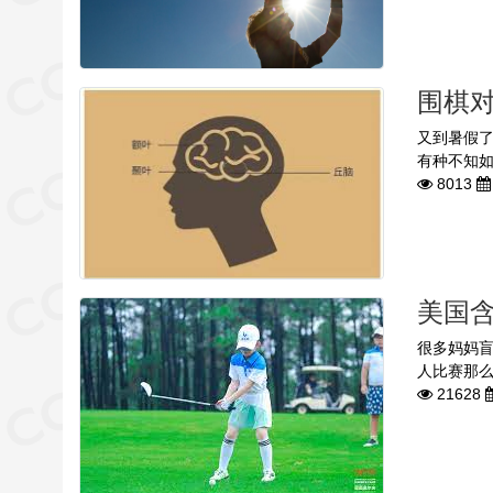
围棋
又到暑假
有种不知如
8013
美国
很多妈妈
人比赛那么
21628