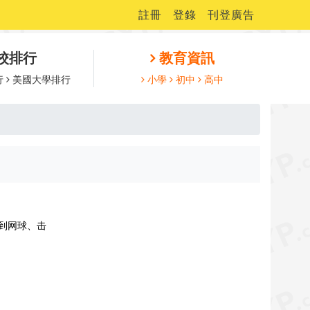
註冊
登錄
刊登廣告
校排行
教育資訊
行
美國大學排行
小學
初中
高中
球到网球、击