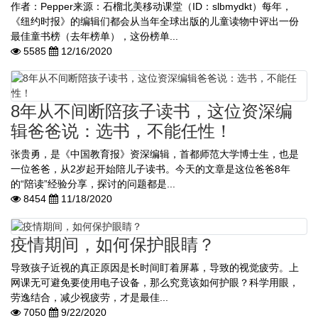
作者：Pepper来源：石榴北美移动课堂（ID：slbmydkt）每年，
《纽约时报》的编辑们都会从当年全球出版的儿童读物中评出一份
最佳童书榜（去年榜单），这份榜单...
5585
12/16/2020
8年从不间断陪孩子读书，这位资深编
辑爸爸说：选书，不能任性！
张贵勇，是《中国教育报》资深编辑，首都师范大学博士生，也是
一位爸爸，从2岁起开始陪儿子读书。今天的文章是这位爸爸8年
的“陪读”经验分享，探讨的问题都是...
8454
11/18/2020
疫情期间，如何保护眼睛？
导致孩子近视的真正原因是长时间盯着屏幕，导致的视觉疲劳。上
网课无可避免要使用电子设备，那么究竟该如何护眼？科学用眼，
劳逸结合，减少视疲劳，才是最佳...
7050
9/22/2020