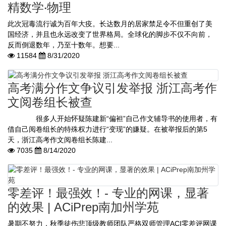
精数学‧物理
此次冠毒流行诚为百年大疫。长达数月的居家禁足令不但重创了美
国经济，并且也永远改变了世界格局。全球化的脚步不仅不向前，
反而倒退数年，乃至十数年。想要...
11584
8/31/2020
高考满分作文争议引发举报 浙江高考作
文阅卷组长被查
很多人开始怀疑陈建新“偏袒”自己作文辅导书的使用者，有
借自己阅卷组长的特殊权力进行“变现”的嫌疑。在被举报后的第5
天，浙江高考作文阅卷组长陈建...
7035
8/14/2020
零差评！最强效！- 专业的网课，显著
的效果 | ACiPrep南加州学苑
暑期不努力，秋季徒伤悲顶级教师团队严格双师管理ACI零差评网课