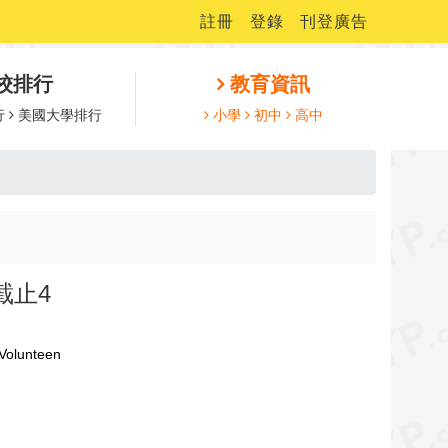
註冊
登錄
刊登廣告
校排行
教育資訊
行
美國大學排行
小學
初中
高中
截止4
unteen