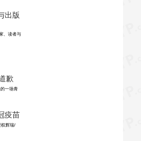
与出版
作家、读者与
道歉
国的一场青
冠疫苗
权辉瑞/