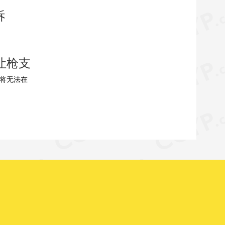
诉
让枪支
的人将无法在