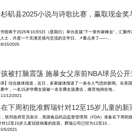
杉矶县2025小说与诗歌比赛，赢取现金奖
书馆将于2025年10月5日（星期日）举办首届“下一章作家峰会”，汇聚
人士，共度一个充满灵感与交流的文学日。📌重点来了——...
8/15/2025
孩被打脑震荡 施暴女父亲前NBA球员公开
编译】综合媒体报道，近日，多家媒体报道了一条令人气愤的新闻。在美
赛中，一名15岁华裔女孩被一名非裔女孩袭击，痛苦地倒在地...
11/12/2021
将在下周初批准辉瑞针对12至15岁儿童的新
道，联邦政府官员表示，美国食品药品监督管理局（FDA）准备在下周初授
ch针对12至15岁儿童冠状病毒的疫苗。辉瑞公司已经为12至15...
5/5/2021