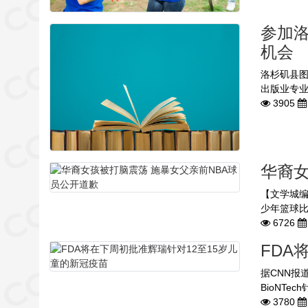
参加洛
机会
洛杉矶县图
出版业专业
3905
华裔女
【文学城
少年篮球比
6726
FDA
据CNN报
BioNTe
3780