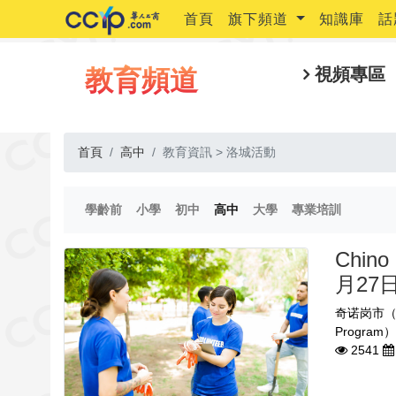
首頁
旗下頻道
知識庫
話
教育頻道
視頻專區
首頁
高中
教育資訊 > 洛城活動
(current)
(current)
(current)
(current)
(current)
(current)
學齡前
小學
初中
高中
大學
專業培訓
Chi
月27
奇诺岗市（C
Progra
2541