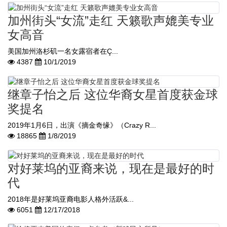
加州街头“女流”走红 天籁歌声媲美专业
女高音
美国加州洛杉矶一名女露宿者在Ç...
4387
10/1/2019
继章子怡之后 这位华裔女星首度获金球
奖提名
2019年1月6日，出演《摘金奇缘》（Crazy R...
18865
1/8/2019
对好莱坞的亚裔来说，现在是最好的时
代
2018年是好莱坞亚裔电影人格外活跃&...
6051
12/17/2018