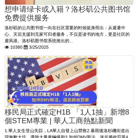
想申请绿卡或入籍？洛杉矶公共图书馆
免费提供服务
洛杉矶的公共图书馆一向在社区需要的时候挺身而出：从避暑中
心、灾后支援到无家可归者服务，不仅是读书的地方，更是社区的
避风港。洛杉矶图书馆系统推出的...
10380
3/25/2025
移民局正式確定H1B 「1人1抽」新增8
個STEM專業 | 華人工商熱點新聞
1.華人女生登山失踪，LA華人自發上山營救2.暴雨後洛杉磯街道出
現無數大坑，導致大量車輛爆胎3.加州DMV新法，違反將收罰單4.