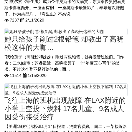
文|默尔索《寄生虫》成为今年奥斯卡的大满贯，导演奉俊昊抱着奥
斯卡喜逐颜开。一座金棕榈，一座奥斯卡最佳影片，奉导这次赚翻
了。作为类型片，《寄生虫》不妨说...
7237
2/11/2020
她只给孩子削过2根铅笔 却教出了高晓
松这样的大咖…
“我给孩子（高晓松和妹妹）削过两根铅笔，就再没管过他们。”|作
者：二水|编审：苏睿最近，高晓松领了一个“年度匠心写作”的奖
项。不过这个奖不是颁给他的，而...
11514
1/15/2020
飞往上海的班机出现故障 在LAX附近的
小学上空投下燃料 17名儿童、9名成人
因受伤接受治疗
【美洲华联社洛杉矶1月14日报道，消防官员说，周二，一架接近洛