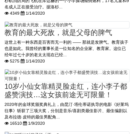
杉矶消防局的飞机在库达赫的一个小学操场倾倒燃料，17名儿童和9
名成人正在接受治疗。据洛杉...
4349
1/14/2020
教育的最大死敌，就是父母的脾气
这世上有一种东西是百害而无一利的 —— 那就是发脾气。教育孩子
也是如此。我曾经的董事长是一位知名的企业家、教育家。这位已
经年过七十岁的老太太现在已经...
5275
1/14/2020
10岁小仙女靠精灵脸走红，连小李子都
盛赞演技…这女孩前途无可限量！
2020年的金球奖颁奖典礼上，由昆汀·塔伦蒂诺执导的电影《好莱坞
往事》斩获了三项大奖，分别是音乐/喜剧类最佳影片、最佳编剧以
及布拉德·皮特的最佳男配角...
16510
1/9/2020