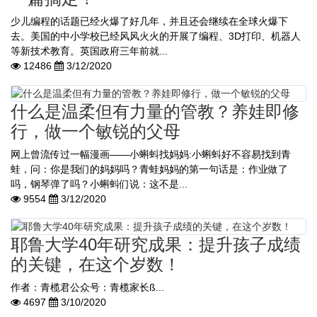
少儿编程的话题已经火爆了好几年，并且还会继续在全球火爆下
去。美国的中小学校已经风风火火的开展了编程、3D打印、机器人
等新技术教育。英国政府三年前就...
12486
3/12/2020
什么是温柔但有力量的管教？养娃即修
行，做一个敏锐的父母
网上曾流传过一幅漫画——小蝌蚪找妈妈:小蝌蚪好不容易找到青
蛙，问：你是我们的妈妈吗？青蛙妈妈的第一句话是：作业做了
吗，钢琴弹了吗？小蝌蚪们说：这不是...
9554
3/12/2020
耶鲁大学40年研究成果：提升孩子成绩
的关键，在这个岁数！
作者：青榄君公众号：青榄家长ß...
4697
3/10/2020