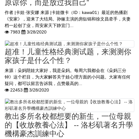
原谅你，而是放过我自己”
作者 |卡娃·张安娜 来源 |卡娃微卡（ID：kawa01）最近的热播剧
《安家》，迎来了大结局。孙俪主演的房似锦和徐文昌牵手，夫妻
档一起创了业，而安家天下静宜门...
7983
3/28/2020
超准！儿童性格经典测试题，来测测你
家孩子是什么个性？
来源：朵妈陪娃大家好，我是朵妈。每周六我都会在《朵妈三分
钟》这个栏目，为大家解答关于娃心理方面的小问题。大家有任何
疑问，都可以留言告诉我，点赞最高的...
22453
3/28/2020
教出多所名校都想要的新生，一位母親
的【收放教養心法】 -- 洛杉矶著名升學
機構豪杰訓練中心