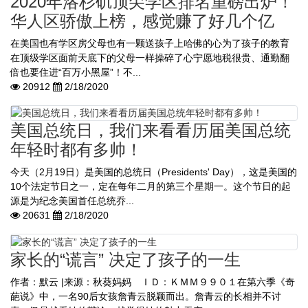
2020年洛杉矶顶尖学区排名重磅出炉！
华人区骄傲上榜，感觉赚了好几个亿
在美国也有学区房父母也有一颗送孩子上哈佛的心为了孩子的教育
在顶级学区面前天底下的父母一样操碎了心宁愿地税很贵、通勤翻
倍也要住进“百万小黑屋”！不...
20912
2/18/2020
美国总统日，我们来看看历届美国总统
年轻时都有多帅！
今天（2月19日）是美国的总统日（Presidents' Day），这是美国的
10个法定节日之一，定在每年二月的第三个星期一。这个节日的起
源是为纪念美国首任总统乔...
20631
2/18/2020
家长的“谎言” 决定了孩子的一生
作者：默云 |来源：秋葵妈妈 ＩＤ：ＫＭＭ９９０１在第六季《奇
葩说》中，一名90后女孩詹青云脱颖而出。詹青云的长相并不讨