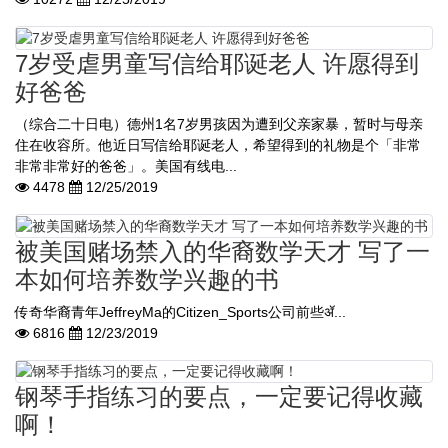
7岁受虐男童写信给耶诞老人 许愿得到
好爸爸
（综合二十日电）德州1名7岁男孩因为遭到父亲家暴，暂时与母亲
住在收容所。他近日写信给耶诞老人，希望得到的礼物是个「非常
非常非常好的爸爸」。美国有线电...
4478
12/25/2019
被美国赌场禁入的华裔数学天才 写了一
本如何培养数学兴趣的书
传奇华裔青年JeffreyMa的Citizen_Sports公司前些ॲ...
6816
12/23/2019
钢琴手指练习的要点，一定要记得收藏
啊！