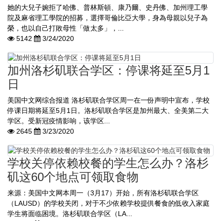
她的大兒子婉拒了哈佛、普林斯頓、康乃爾、史丹佛、加州理工學
院及麻省理工學院的招募，選擇哥倫比亞大學，身為母親以兒子為
榮，也以自己打敗母性「做太多」，...
5142
3/24/2020
加州洛杉矶联合学区：停课将延至5月1
日
美国中文网综合报道 洛杉矶联合学区周一在一份声明中宣布，学校
停课日期将延至5月1日。洛杉矶联合学区是加州最大、全美第二大
学区。受新冠疫情影响，该学区...
2645
3/23/2020
学校关停依赖校餐的学生怎么办？洛杉
矶这60个地点可领取食物
来源：美国中文网本周一（3月17）开始，所有洛杉矶联合学区
（LAUSD）的学校关闭，对于不少依赖学校提供餐食的低收入家庭
学生将面临困境。洛杉矶联合学区（LA...