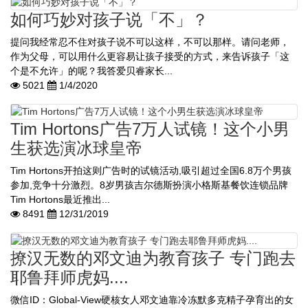
如何巧妙对孩子说「不」？
提问我经常忍不住对孩子说不可以这样，不可以那样。请问老师，
作为父母，可以用什么更容易让孩子接受的方式，来告诉孩子「这
个是不允许」的呢？我答爱贝睿家长...
5021
1/4/2020
Tim Hortons广告7万人试镜！这个小男
生获选演冰球皇帝
Tim Hortons开拍这则广告时的试镜活动,吸引超过全国6.8万个男孩
参加,竞争十分激烈。8岁男孩吉尔德斯扮演小格斯基餐饮连锁品牌
Tim Hortons最近推出...
8491
12/31/2019
撩汉无数的邓文迪为教育孩子 专门跑去
耶鲁拜师虎妈....
微信ID：Global-View硬核女人邓文迪靠冷冻默多克精子孕育出的女