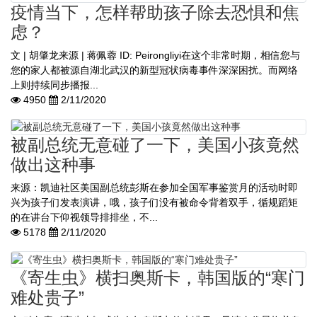
疫情当下，怎样帮助孩子除去恐惧和焦
虑？
文 | 胡肇龙来源 | 蒋佩蓉 ID: Peirongliyi在这个非常时期，相信您与
您的家人都被源自湖北武汉的新型冠状病毒事件深深困扰。而网络
上则持续同步播报...
4950
2/11/2020
被副总统无意碰了一下，美国小孩竟然
做出这种事
来源：凯迪社区美国副总统彭斯在参加全国军事鉴赏月的活动时即
兴为孩子们发表演讲，哦，孩子们没有被命令背着双手，循规蹈矩
的在讲台下仰视领导排排坐，不...
5178
2/11/2020
《寄生虫》横扫奥斯卡，韩国版的“寒门
难处贵子”