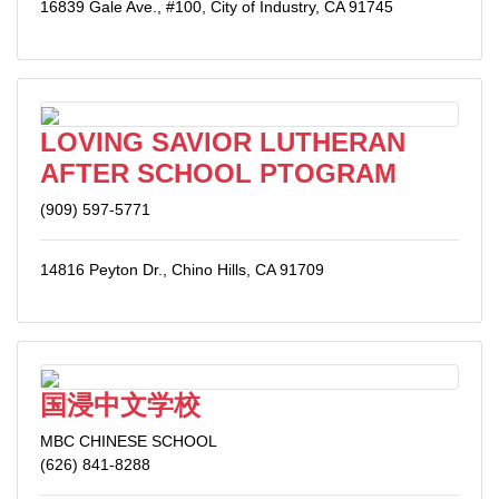
16839 Gale Ave., #100, City of Industry, CA 91745
LOVING SAVIOR LUTHERAN
AFTER SCHOOL PTOGRAM
(909) 597-5771
14816 Peyton Dr., Chino Hills, CA 91709
国浸中文学校
MBC CHINESE SCHOOL
(626) 841-8288