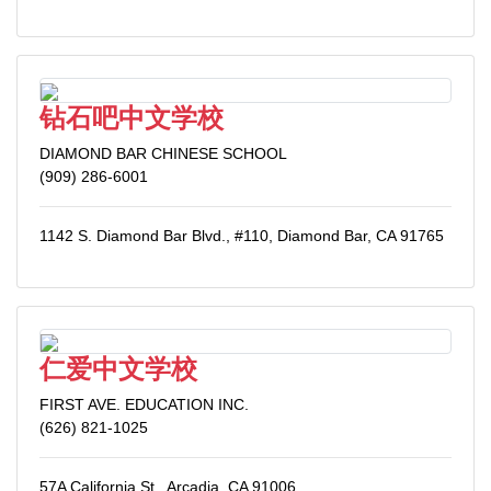
钻石吧中文学校
DIAMOND BAR CHINESE SCHOOL
(909) 286-6001
1142 S. Diamond Bar Blvd., #110, Diamond Bar, CA 91765
仁爱中文学校
FIRST AVE. EDUCATION INC.
(626) 821-1025
57A California St., Arcadia, CA 91006