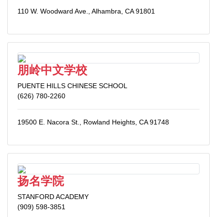
110 W. Woodward Ave., Alhambra, CA 91801
朋岭中文学校
PUENTE HILLS CHINESE SCHOOL
(626) 780-2260
19500 E. Nacora St., Rowland Heights, CA 91748
扬名学院
STANFORD ACADEMY
(909) 598-3851