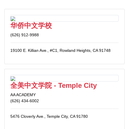
华侨中文学校
(626) 912-9988
19100 E. Killian Ave., #C1, Rowland Heights, CA 91748
全美中文学院 - Temple City
AA ACADEMY
(626) 434-6002
5476 Cloverly Ave., Temple City, CA 91780