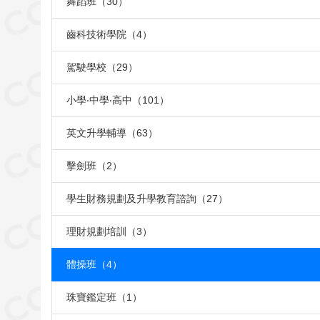
舞蹈班（30）
齒科技術學院（4）
駕駛學校（29）
小學‧中學‧高中（101）
英文升學輔導（63）
擊劍班（2）
學生財務規劃及升學教育諮詢（27）
理財規劃培訓（3）
體操班（4）
珠寶鑑定班（1）