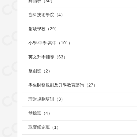
舞蹈班（30）
齒科技術學院（4）
駕駛學校（29）
小學‧中學‧高中（101）
英文升學輔導（63）
擊劍班（2）
學生財務規劃及升學教育諮詢（27）
理財規劃培訓（3）
體操班（4）
珠寶鑑定班（1）