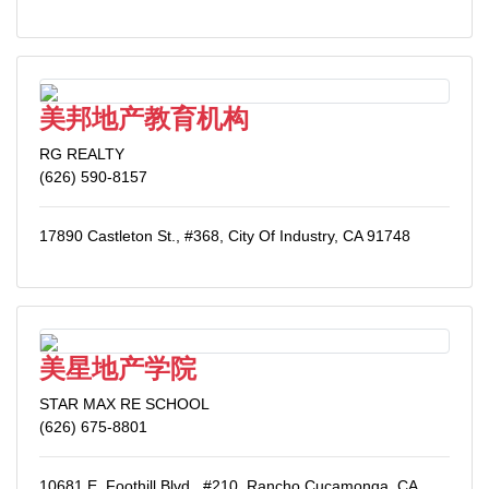
美邦地产教育机构
RG REALTY
(626) 590-8157
17890 Castleton St., #368, City Of Industry, CA 91748
美星地产学院
STAR MAX RE SCHOOL
(626) 675-8801
10681 E. Foothill Blvd., #210, Rancho Cucamonga, CA