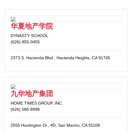
华夏地产学院
DYNASTY SCHOOL
(626) 855-0455
2373 S. Hacienda Blvd., Hacienda Heights, CA 91745
九华地产集团
HOME TIMES GROUP, INC.
(626) 585-8998
2555 Huntington Dr., #D, San Marino, CA 91108