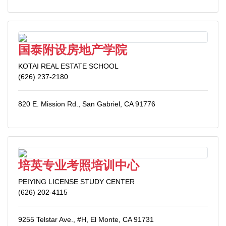
国泰附设房地产学院
KOTAI REAL ESTATE SCHOOL
(626) 237-2180
820 E. Mission Rd., San Gabriel, CA 91776
培英专业考照培训中心
PEIYING LICENSE STUDY CENTER
(626) 202-4115
9255 Telstar Ave., #H, El Monte, CA 91731