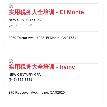
实用税务大全培训 - El Monte
NEW CENTURY CPA
(626) 589-6958
9060 Telstar Ave., #222, El Monte, CA 91731
实用税务大全培训 - Irvine
NEW CENTURY CPA
(949) 872-6581
970 Roosevelt Ave., Irvine, CA 92620