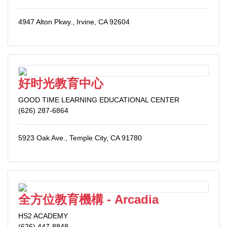
4947 Alton Pkwy., Irvine, CA 92604
好时光教育中心
GOOD TIME LEARNING EDUCATIONAL CENTER
(626) 287-6864
5923 Oak Ave., Temple City, CA 91780
全方位教育機構 - Arcadia
HS2 ACADEMY
(626) 447-8848