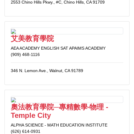
2553 Chino Hills Pkwy., #C, Chino Hills, CA 91709
艾美教育學院
AEA ACADEMY ENGLISH SAT APAIMS ACADEMY
(909) 468-1116
346 N. Lemon Ave., Walnut, CA 91789
奧法教育學院─專精數學‧物理 -
Temple City
ALPHA SCIENCE - MATH EDUCATION INSTITUTE
(626) 614-0931