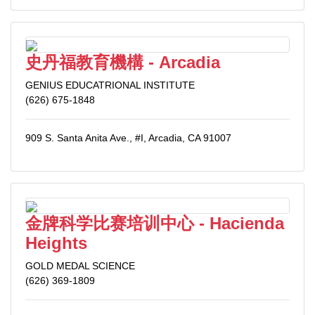
史丹福教育機構 - Arcadia
GENIUS EDUCATRIONAL INSTITUTE
(626) 675-1848
909 S. Santa Anita Ave., #I, Arcadia, CA 91007
金牌科学比赛培训中心 - Hacienda
Heights
GOLD MEDAL SCIENCE
(626) 369-1809