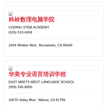
科岭数理电脑学院
CODING STEM ACADEMY
(626) 510-0458
2404 Whittier Blvd., Montebello, CA 90640
华美专业语言培训学校
EAST MEETS WEST LANGUAGE SCHOOL
(909) 595-8000
20575 Valley Blvd., Walnut, CA 91789