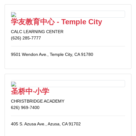
学友教育中心 - Temple City
CALC LEARNING CENTER
(626) 285-7777
9501 Wendon Ave., Temple City, CA 91780
圣桥中‧小学
CHRISTBRIDGE ACADEMY
626) 969-7400
405 S. Azusa Ave., Azusa, CA 91702