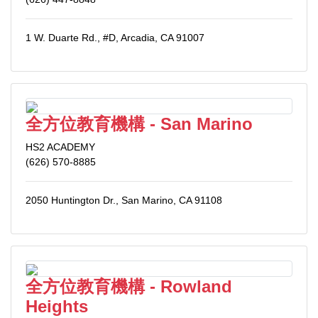
1 W. Duarte Rd., #D, Arcadia, CA 91007
全方位教育機構 - San Marino
HS2 ACADEMY
(626) 570-8885
2050 Huntington Dr., San Marino, CA 91108
全方位教育機構 - Rowland
Heights