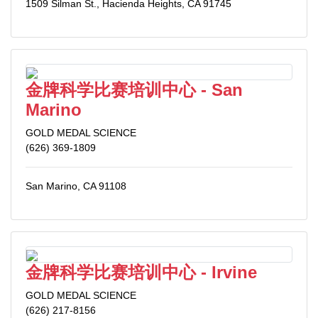
1509 Silman St., Hacienda Heights, CA 91745
金牌科学比赛培训中心 - San
Marino
GOLD MEDAL SCIENCE
(626) 369-1809
San Marino, CA 91108
金牌科学比赛培训中心 - Irvine
GOLD MEDAL SCIENCE
(626) 217-8156