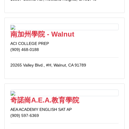
南加州學院 - Walnut
ACI COLLEGE PREP
(909) 468-0188
20265 Valley Blvd., #H, Walnut, CA 91789
奇諾崗A.E.A.教育學院
AEA ACADEMY ENGLISH SAT AP
(909) 597-6369