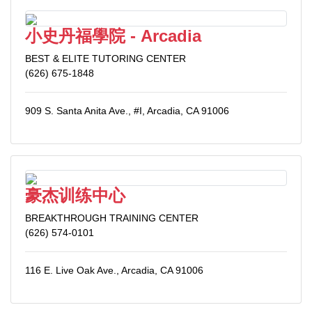
小史丹福學院 - Arcadia
BEST & ELITE TUTORING CENTER
(626) 675-1848
909 S. Santa Anita Ave., #I, Arcadia, CA 91006
豪杰训练中心
BREAKTHROUGH TRAINING CENTER
(626) 574-0101
116 E. Live Oak Ave., Arcadia, CA 91006