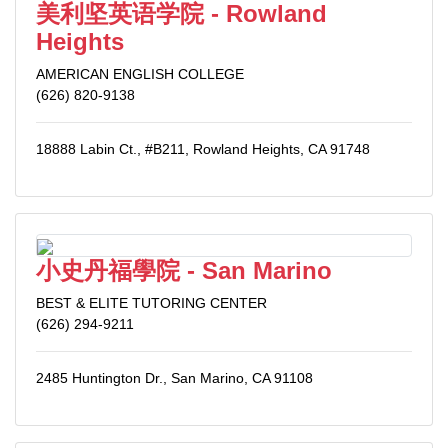
美利坚英语学院 - Rowland
Heights
AMERICAN ENGLISH COLLEGE
(626) 820-9138
18888 Labin Ct., #B211, Rowland Heights, CA 91748
小史丹福學院 - San Marino
BEST & ELITE TUTORING CENTER
(626) 294-9211
2485 Huntington Dr., San Marino, CA 91108