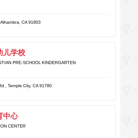
, Alhambra, CA 91803
幼儿学校
ISTIAN PRE-SCHOOL KINDERGARTEN
d., Temple City, CA 91780
育中心
ION CENTER