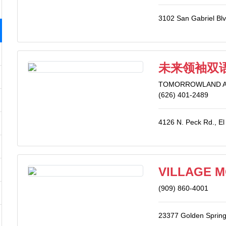
3102 San Gabriel Bl
未来领袖双
TOMORROWLAND 
(626) 401-2489
4126 N. Peck Rd., E
VILLAGE 
(909) 860-4001
23377 Golden Spring