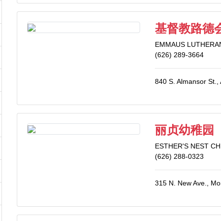
基督教路德
EMMAUS LUTHERA
(626) 289-3664
840 S. Almansor St.
丽贞幼稚园
ESTHER'S NEST C
(626) 288-0323
315 N. New Ave., Mo