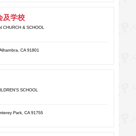
会及学校
N CHURCH & SCHOOL
, Alhambra, CA 91801
HILDREN'S SCHOOL
nterey Park, CA 91755