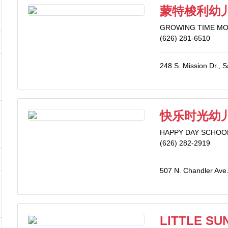
蒙特梭利幼
GROWING TIME M
(626) 281-6510
248 S. Mission Dr., 
快乐时光幼
HAPPY DAY SCHOO
(626) 282-2919
507 N. Chandler Ave
LITTLE S