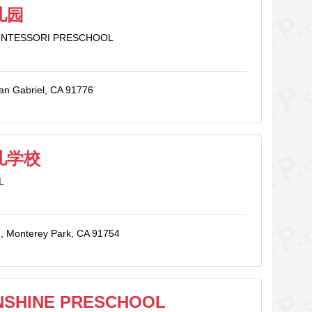
儿园
ONTESSORI PRESCHOOL
San Gabriel, CA 91776
儿学校
L
., Monterey Park, CA 91754
UNSHINE PRESCHOOL