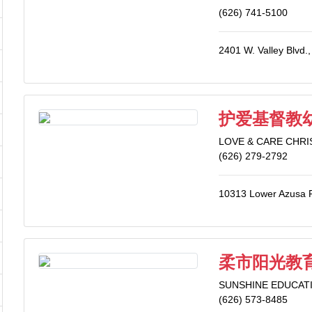
(626) 741-5100
2401 W. Valley Blvd.
护爱基督教
LOVE & CARE CHR
(626) 279-2792
10313 Lower Azusa R
柔市阳光教
SUNSHINE EDUCAT
(626) 573-8485