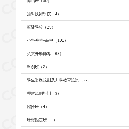
舞蹈班（30）
齒科技術學院（4）
駕駛學校（29）
小學‧中學‧高中（101）
英文升學輔導（63）
擊劍班（2）
學生財務規劃及升學教育諮詢（27）
理財規劃培訓（3）
體操班（4）
珠寶鑑定班（1）