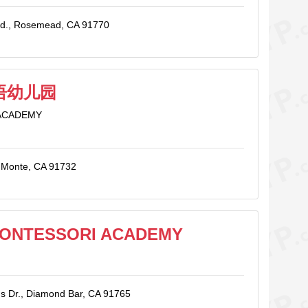
vd., Rosemead, CA 91770
语幼儿园
ACADEMY
l Monte, CA 91732
MONTESSORI ACADEMY
s Dr., Diamond Bar, CA 91765