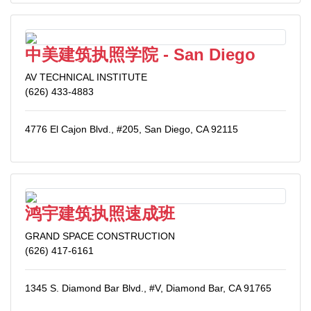
中美建筑执照学院 - San Diego
AV TECHNICAL INSTITUTE
(626) 433-4883
4776 El Cajon Blvd., #205, San Diego, CA 92115
鸿宇建筑执照速成班
GRAND SPACE CONSTRUCTION
(626) 417-6161
1345 S. Diamond Bar Blvd., #V, Diamond Bar, CA 91765