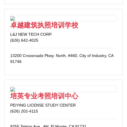
卓越建筑执照培训学校
L&J NEW TECH CORP.
(626) 642-4025
13200 Crossroads Pkwy. North, #460, City of Industry, CA
91746
培英专业考照培训中心
PEIYING LICENSE STUDY CENTER
(626) 202-4115
9255 Telstar Ave., #H, El Monte, CA 91731