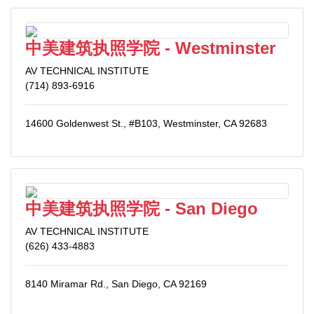
中美建筑执照学院 - Westminster
AV TECHNICAL INSTITUTE
(714) 893-6916
14600 Goldenwest St., #B103, Westminster, CA 92683
中美建筑执照学院 - San Diego
AV TECHNICAL INSTITUTE
(626) 433-4883
8140 Miramar Rd., San Diego, CA 92169