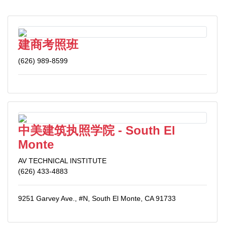
建商考照班
(626) 989-8599
中美建筑执照学院 - South El
Monte
AV TECHNICAL INSTITUTE
(626) 433-4883
9251 Garvey Ave., #N, South El Monte, CA 91733