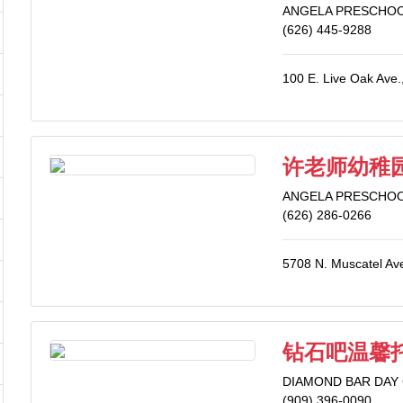
ANGELA PRESCHOO
(626) 445-9288
100 E. Live Oak Ave.
许老师幼稚园 -
ANGELA PRESCHOO
(626) 286-0266
5708 N. Muscatel Av
钻石吧温馨
DIAMOND BAR DAY
(909) 396-0090