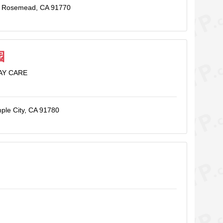
., Rosemead, CA 91770
园
DAY CARE
ple City, CA 91780