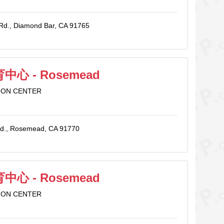
Rd., Diamond Bar, CA 91765
心 - Rosemead
ION CENTER
vd., Rosemead, CA 91770
心 - Rosemead
ION CENTER