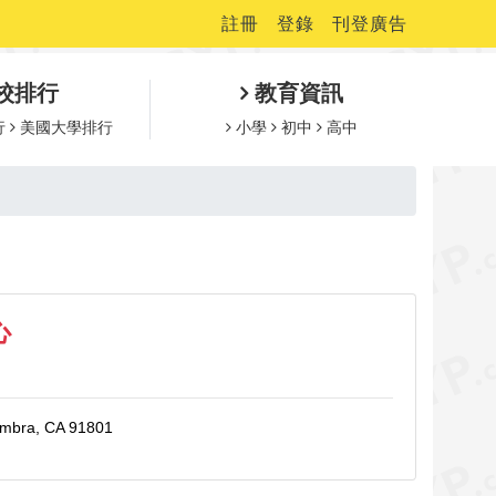
註冊
登錄
刊登廣告
校排行
教育資訊
行
美國大學排行
小學
初中
高中
心
hambra, CA 91801