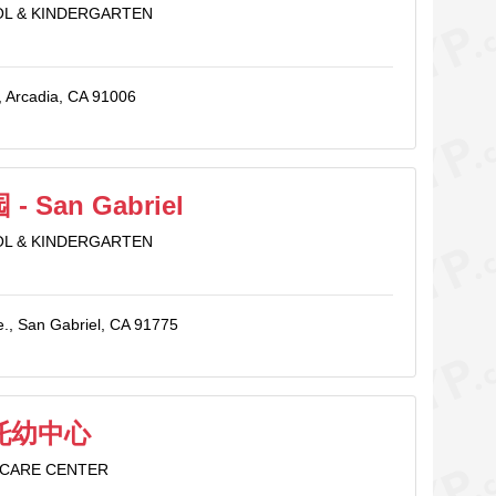
L & KINDERGARTEN
, Arcadia, CA 91006
 San Gabriel
L & KINDERGARTEN
e., San Gabriel, CA 91775
托幼中心
 CARE CENTER