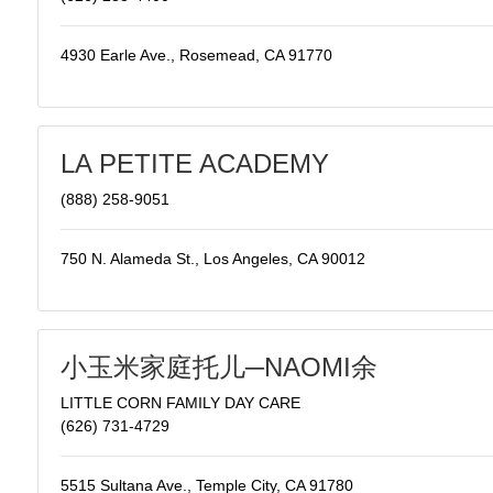
4930 Earle Ave., Rosemead, CA 91770
LA PETITE ACADEMY
(888) 258-9051
750 N. Alameda St., Los Angeles, CA 90012
小玉米家庭托儿─NAOMI余
LITTLE CORN FAMILY DAY CARE
(626) 731-4729
5515 Sultana Ave., Temple City, CA 91780