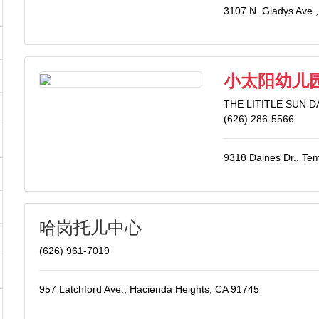
3107 N. Gladys Ave
小太阳幼儿
THE LITITLE SUN 
(626) 286-5566
9318 Daines Dr., Tem
哈岗托儿中心
(626) 961-7019
957 Latchford Ave., Hacienda Heights, CA 91745