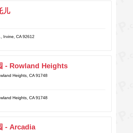
托儿
, Irvine, CA 92612
 Rowland Heights
owland Heights, CA 91748
owland Heights, CA 91748
 Arcadia