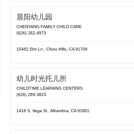
晨阳幼儿园
CHENYANG FAMILY CHILD CARE
(626) 262-4973
15482 Elm Ln., Chino Hills, CA 91709
幼儿时光托儿所
CHILDTIME LEARNING CENTERS
(626) 289-3823
1418 S. Vega St., Alhambra, CA 91801