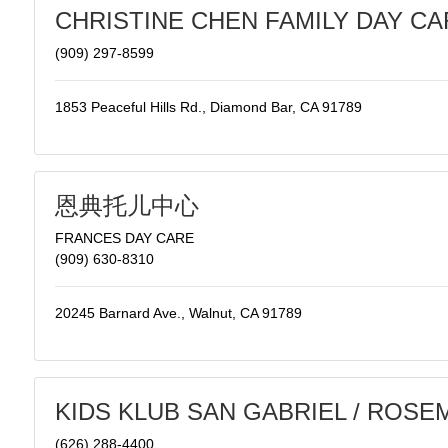
CHRISTINE CHEN FAMILY DAY CA
(909) 297-8599
1853 Peaceful Hills Rd., Diamond Bar, CA 91789
恩典托儿中心
FRANCES DAY CARE
(909) 630-8310
20245 Barnard Ave., Walnut, CA 91789
KIDS KLUB SAN GABRIEL / ROSE
(626) 288-4400