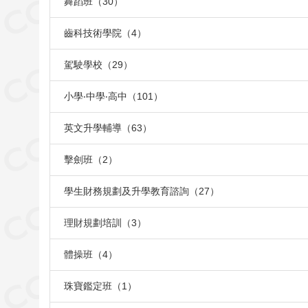
舞蹈班（30）
齒科技術學院（4）
駕駛學校（29）
小學‧中學‧高中（101）
英文升學輔導（63）
擊劍班（2）
學生財務規劃及升學教育諮詢（27）
理財規劃培訓（3）
體操班（4）
珠寶鑑定班（1）