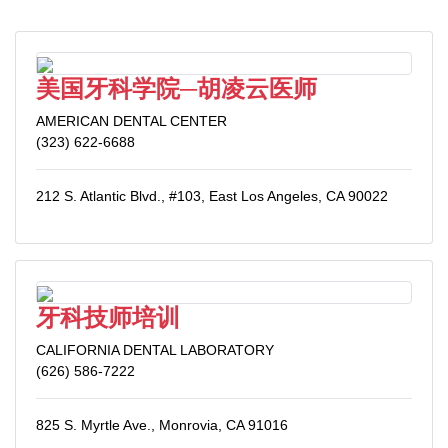
美国牙科学院─胡凌云医师
AMERICAN DENTAL CENTER
(323) 622-6688
212 S. Atlantic Blvd., #103, East Los Angeles, CA 90022
牙科技师培训
CALIFORNIA DENTAL LABORATORY
(626) 586-7222
825 S. Myrtle Ave., Monrovia, CA 91016